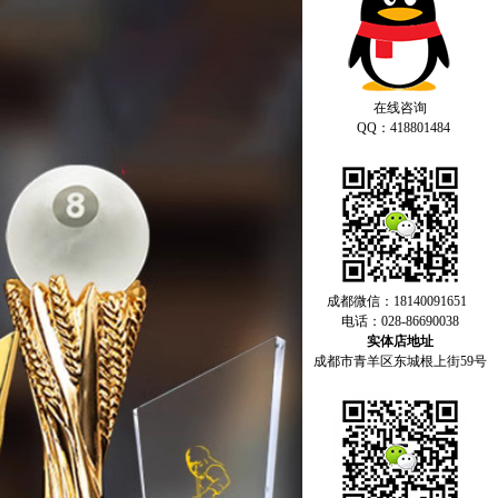
在线咨询
QQ：418801484
成都微信：18140091651
电话：028-86690038
实体店地址
成都市青羊区东城根上街59号